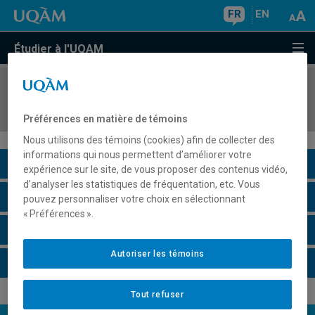
FR
EN
Étudier à l'UQAM
COURS
//
DSR8491
Stage de recherche
Préférences en matière de témoins
Nous utilisons des témoins (cookies) afin de collecter des
informations qui nous permettent d’améliorer votre
Description du cours
expérience sur le site, de vous proposer des contenus vidéo,
d’analyser les statistiques de fréquentation, etc. Vous
Horaire - Été 2026
pouvez personnaliser votre choix en sélectionnant
« Préférences ».
Horaire - Automne 2026
Autoriser les témoins
Horaire - Hiver 2027
Tout refuser