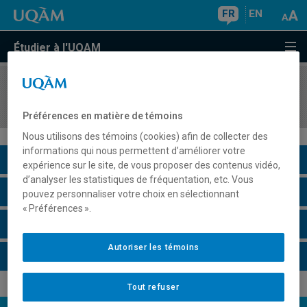
FR
EN
Étudier à l'UQAM
COURS
//
ECO1004
Perspectives de l'économique
Préférences en matière de témoins
Nous utilisons des témoins (cookies) afin de collecter des
informations qui nous permettent d’améliorer votre
Description du cours
expérience sur le site, de vous proposer des contenus vidéo,
d’analyser les statistiques de fréquentation, etc. Vous
Horaire - Été 2026
pouvez personnaliser votre choix en sélectionnant
« Préférences ».
Horaire - Automne 2026
Autoriser les témoins
Horaire - Hiver 2027
Tout refuser