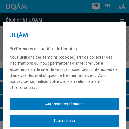
FR
EN
Étudier à l'UQAM
COURS
//
ECO6990
Activité de recherche personnelle ou lectures
Préférences en matière de témoins
dirigées
Nous utilisons des témoins (cookies) afin de collecter des
informations qui nous permettent d’améliorer votre
expérience sur le site, de vous proposer des contenus vidéo,
Description du cours
d’analyser les statistiques de fréquentation, etc. Vous
pouvez personnaliser votre choix en sélectionnant
Horaire - Été 2026
« Préférences ».
Horaire - Automne 2026
Autoriser les témoins
Horaire - Hiver 2027
Tout refuser