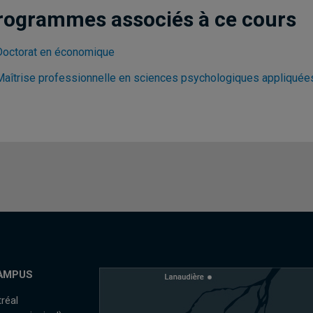
rogrammes associés à ce cours
Doctorat en économique
Maîtrise professionnelle en sciences psychologiques appliquée
AMPUS
réal