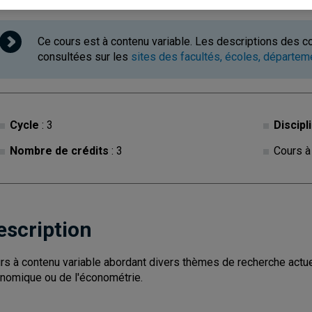
Ce cours est à contenu variable. Les descriptions des c
consultées sur les
sites des facultés, écoles, départe
Cycle
: 3
Discipl
Nombre de crédits
: 3
Cours à
escription
rs à contenu variable abordant divers thèmes de recherche actuel
nomique ou de l'économétrie.