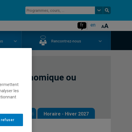
fr
en
us
Rencontrez-nous
orie économique ou
permettent
nalyser les
ctionnant
 - Automne 2026
Horaire - Hiver 2027
 refuser