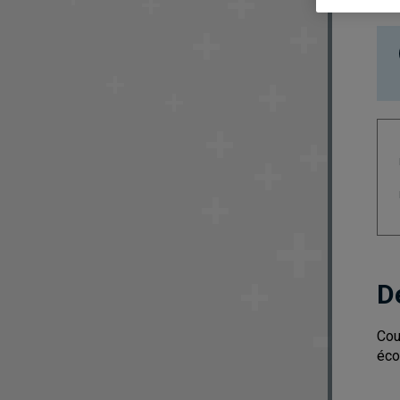
D
Cou
éco