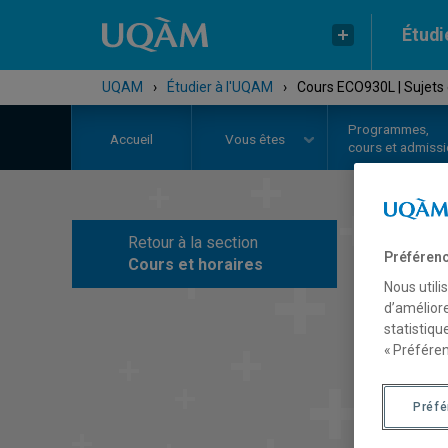
Étudi
UQAM
›
Étudier à l'UQAM
›
Cours ECO930L | Sujets
Programmes,
Accueil
Vous êtes
cours et admiss
Retour à la section
C
Préférenc
Cours et horaires
Nous utili
d’améliore
statistiqu
« Préféren
Préf