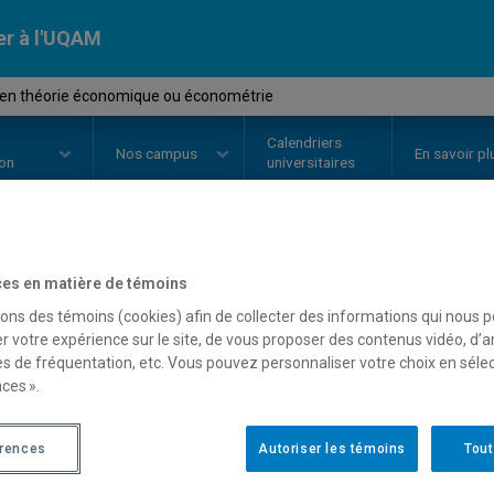
er à l'UQAM
 en théorie économique ou économétrie
Calendriers
Nos
campus
En savoir pl
ion
universitaires
OURS
//
ECO930L
-
Sujets en thé
es en matière de témoins
sons des témoins (cookies) afin de collecter des informations qui nous 
économétrie
r votre expérience sur le site, de vous proposer des contenus vidéo, d’a
es de fréquentation, etc. Vous pouvez personnaliser votre choix en séle
ces ».
Description
Horaire - Été 2026
Horaire
érences
Autoriser les témoins
Tout