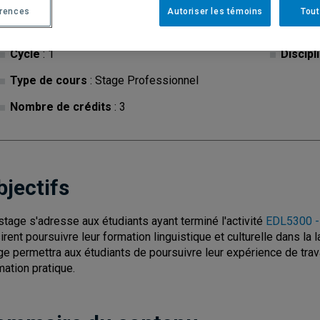
érences
Autoriser les témoins
Tout
Cycle
: 1
Discipl
Type de cours
: Stage Professionnel
Nombre de crédits
: 3
bjectifs
stage s'adresse aux étudiants ayant terminé l'activité
EDL5300 - S
irent poursuivre leur formation linguistique et culturelle dans l
ge permettra aux étudiants de poursuivre leur expérience de tra
mation pratique.