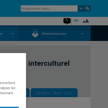
fr
en
us
Rencontrez-nous
ional ou interculturel
permettent
nalyser les
 - Automne 2026
Horaire - Hiver 2027
ctionnant