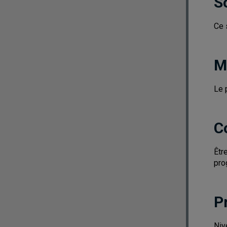
S
Ce 
M
Le 
C
Êtr
pro
P
Niv