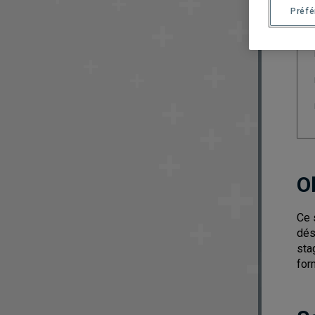
Préf
O
Ce 
dés
sta
for