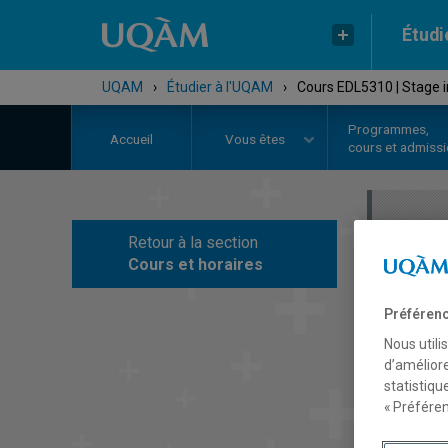
Étudi
UQAM
›
Étudier à l'UQAM
›
Cours EDL5310 | Stage in
Programmes,
Accueil
Vous êtes
cours et admiss
Retour à la section
C
Cours et horaires
Préférenc
Nous utili
d’améliore
statistiqu
« Préféren