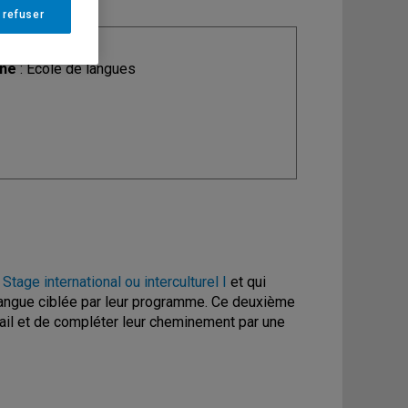
 refuser
ine
: École de langues
tage international ou interculturel I
et qui
a langue ciblée par leur programme. Ce deuxième
vail et de compléter leur cheminement par une