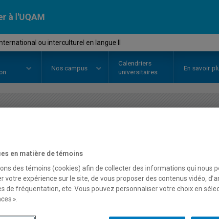
er à l'UQAM
ternational ou interculturel en langue II
Calendriers
Nos
campus
En savoir pl
ion
universitaires
OURS
//
EDL5310
-
Stage internat
en langue II
es en matière de témoins
sons des témoins (cookies) afin de collecter des informations qui nous 
r votre expérience sur le site, de vous proposer des contenus vidéo, d’a
Description
Horaire - Été 2026
Horaire
es de fréquentation, etc. Vous pouvez personnaliser votre choix en séle
ces ».