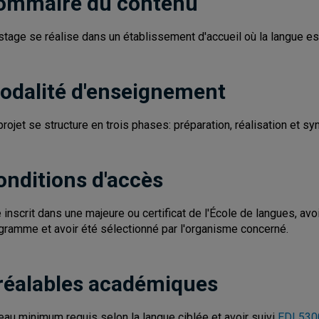
ommaire du contenu
stage se réalise dans un établissement d'accueil où la langue est
odalité d'enseignement
projet se structure en trois phases: préparation, réalisation et s
onditions d'accès
e inscrit dans une majeure ou certificat de l'École de langues, avoi
gramme et avoir été sélectionné par l'organisme concerné.
réalables académiques
eau minimum requis selon la langue ciblée et avoir suivi
EDL5300 