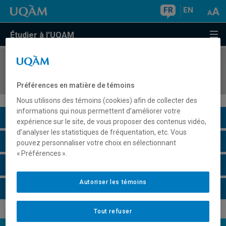
FR
EN
Étudier à l'UQAM
COURS
//
EDM220X
Production journalistique
Préférences en matière de témoins
Nous utilisons des témoins (cookies) afin de collecter des
informations qui nous permettent d’améliorer votre
Description du cours
expérience sur le site, de vous proposer des contenus vidéo,
d’analyser les statistiques de fréquentation, etc. Vous
Horaire - Été 2026
pouvez personnaliser votre choix en sélectionnant
« Préférences ».
Horaire - Automne 2026
Autoriser les témoins
Horaire - Hiver 2027
Tout refuser