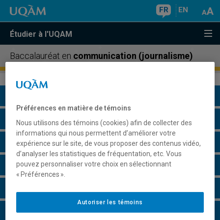
FR
EN
Étudier à l'UQAM
Baccalauréat en
communication (journalisme)
Présentation du programme
Préférences en matière de témoins
Conditions d'admission
Nous utilisons des témoins (cookies) afin de collecter des
informations qui nous permettent d’améliorer votre
Cours à suivre et horaires
expérience sur le site, de vous proposer des contenus vidéo,
d’analyser les statistiques de fréquentation, etc. Vous
pouvez personnaliser votre choix en sélectionnant
Grille de cheminement
« Préférences ».
Particularités
Autoriser les témoins
Perspectives professionnelles