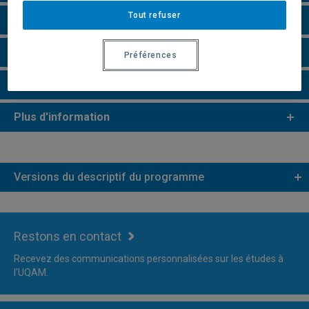
Tout refuser
e
e
Études de 2
et 3
cycles
Remarques et règlements
Préférences
Faire une demande d'admission
Plus d'information
Versions du descriptif du programme
Restons en contact
Recevez des communications personnalisées sur les études à
l'UQAM.