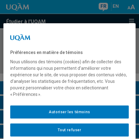
FR
EN
Étudier à l'UQAM
COURS
//
EFA7871
Stage II : Encadrement des élèves et gestion de
Préférences en matière de témoins
classe en français langue d'enseignement en
Nous utilisons des témoins (cookies) afin de collecter des
formation générale des adultes
informations qui nous permettent d’améliorer votre
expérience sur le site, de vous proposer des contenus vidéo,
d’analyser les statistiques de fréquentation, etc. Vous
Description du cours
pouvez personnaliser votre choix en sélectionnant
« Préférences ».
Horaire - Été 2026
Autoriser les témoins
Horaire - Automne 2026
Tout refuser
Horaire - Hiver 2027