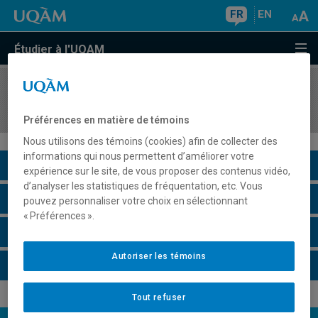
FR
EN
Étudier à l'UQAM
COURS
//
EFS8120
Rapport d'intervention
Préférences en matière de témoins
Nous utilisons des témoins (cookies) afin de collecter des
informations qui nous permettent d’améliorer votre
Description du cours
expérience sur le site, de vous proposer des contenus vidéo,
d’analyser les statistiques de fréquentation, etc. Vous
Horaire - Été 2026
pouvez personnaliser votre choix en sélectionnant
« Préférences ».
Horaire - Automne 2026
Autoriser les témoins
Horaire - Hiver 2027
Tout refuser