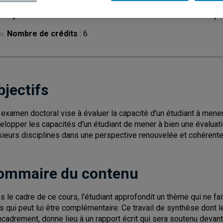
Cycle
: 3
Discipl
Nombre de crédits
: 6
bjectifs
 examen doctoral vise à évaluer la capacité d'un étudiant à mener
elopper les capacités d'un étudiant de mener à bien une évaluati
sieurs disciplines dans une perspective renouvelée et cohérente
ommaire du contenu
s le cadre de ce cours, l'étudiant approfondit un thème qui ne fa
s qui peut lui être complémentaire. Ce travail de synthèse dont l
ncadrement, donne lieu à un rapport écrit qui sera soutenu devant