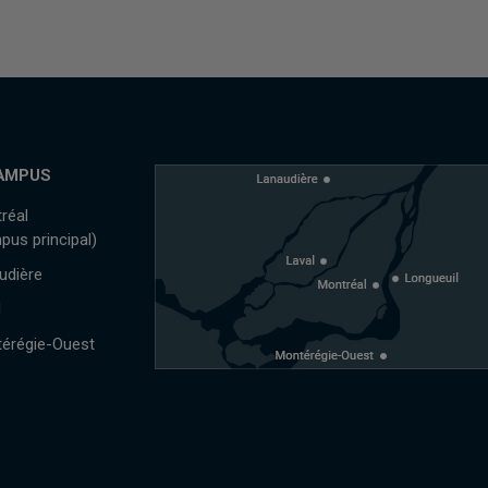
AMPUS
réal
pus principal)
udière
l
érégie-Ouest