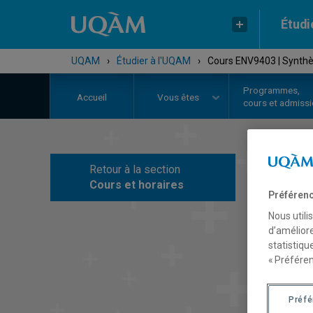
Étudi
UQAM
›
Étudier à l'UQAM
›
Cours ENV9403 | Synth
Programmes,
Accueil
Vous êtes
cours et admiss
Retour à la section
C
Cours et horaires
Préférenc
Nous utili
d’améliore
statistiqu
« Préféren
Préf