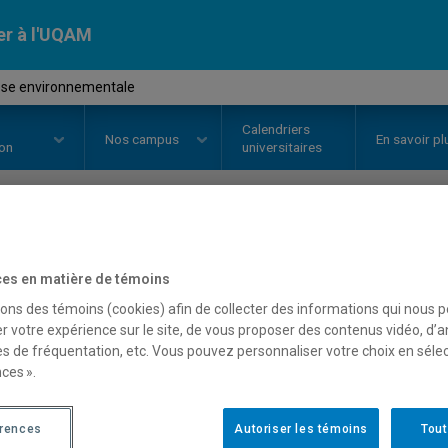
er à l'UQAM
èse environnementale
Calendriers
Nos
campus
En savoir pl
ion
universitaires
OURS
//
ENV9403
-
Synthèse env
es en matière de témoins
sons des témoins (cookies) afin de collecter des informations qui nous 
r votre expérience sur le site, de vous proposer des contenus vidéo, d’a
Description
Horaire - Été 2026
Horaire
es de fréquentation, etc. Vous pouvez personnaliser votre choix en séle
ces ».
érences
Autoriser les témoins
Tout