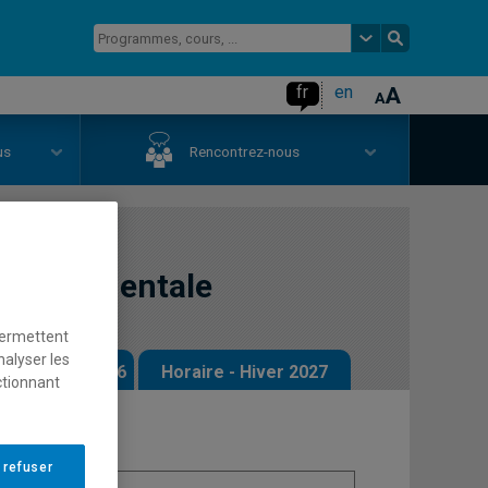
fr
en
us
Rencontrez-nous
ironnementale
permettent
nalyser les
 - Automne 2026
Horaire - Hiver 2027
ctionnant
 refuser