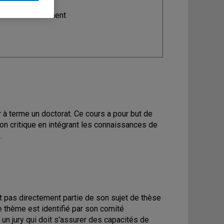
ine
: Environnement
 à terme un doctorat. Ce cours a pour but de
on critique en intégrant les connaissances de
.
it pas directement partie de son sujet de thèse
e thème est identifié par son comité
 un jury qui doit s'assurer des capacités de