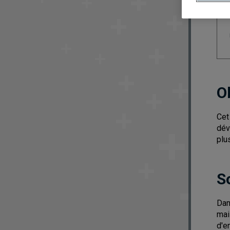
O
Cet
dév
plu
S
Dan
mai
d'e