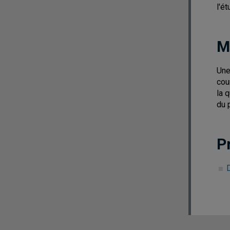
l'é
M
Une
cou
la 
du 
P