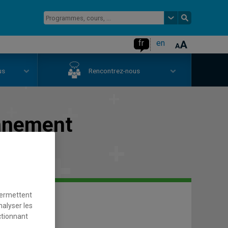
fr
en
us
Rencontrez-nous
onnement
permettent
nalyser les
ctionnant