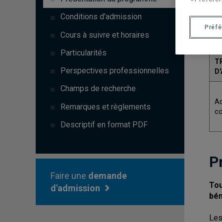
C
Conditions d'admission
Préf
3
Cours à suivre et horaires
Particularités
T
Perspectives professionnelles
D
Champs de recherche
A
Remarques et règlements
co
Descriptif en format PDF
P
Faire une
demande
Tou
d'admission
bén
Les