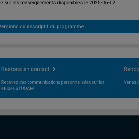
é sur les renseignements disponibles le 2025-06-02
Versions du descriptif du programme
Restons en contact
Renco
Recevez des communications personnalisées sur les
Venez p
études à l'UQAM.