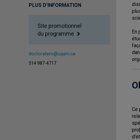
dis
PLUS D'INFORMATION
plu
sci
Site promotionnel
En 
du programme
étu
faç
dan
doctoratenv@uqam.ca
org
514 987-4717
O
Ce 
rel
spé
pro
d'é