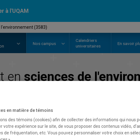
er à l'UQAM
 l'environnement (3583)
Calendriers
Nos
campus
En savoir pl
ion
universitaires
t en
sciences de l'envir
Faculté des sciences
es en matière de témoins
sons des témoins (cookies) afin de collecter des informations qui nous 
r votre expérience sur le site, de vous proposer des contenus vidéo, d’a
es de fréquentation, etc. Vous pouvez personnaliser votre choix en séle
ces ».