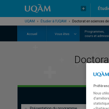
Étudi
UQAM
›
Étudier à l'UQAM
›
Doctorat en sciences de
Programmes,
Accueil
Vous êtes
cours et admiss
Doctora
Préférenc
Nous utili
d’améliore
statistiqu
Présentation du programme
« Préféren