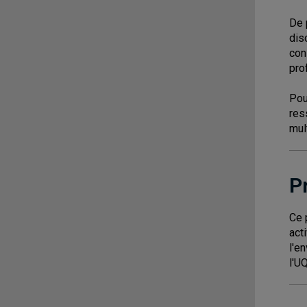
De 
dis
con
pro
Pou
res
mul
P
Ce 
act
l'e
l'U