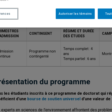
ODE
TITRE
G
érences
Autoriser les témoins
Tout
583
Doctorat en sciences de l'environnement
Ph
RIMESTRES
RÉGIME ET DURÉE
CONTINGENT
CAM
'ADMISSION
DES ÉTUDES
Temps complet : 4
dmission
Programme non
ans
Montr
ntinue
contingenté
Temps partiel : 6 ans
résentation du programme
s les étudiants inscrits à ce programme de doctorat qui rép
éficient d'une
bourse de soutien universel
d'une valeur de 
 experts en sciences de l'environnement affrontent des problè