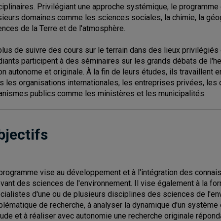
ciplinaires. Privilégiant une approche systémique, le programme
sieurs domaines comme les sciences sociales, la chimie, la géog
ences de la Terre et de l'atmosphère.
plus de suivre des cours sur le terrain dans des lieux privilégi
diants participent à des séminaires sur les grands débats de l'he
on autonome et originale. À la fin de leurs études, ils travaillent
s les organisations internationales, les entreprises privées, l
anismes publics comme les ministères et les municipalités.
bjectifs
programme vise au développement et à l'intégration des conna
evant des sciences de l'environnement. Il vise également à la for
cialistes d'une ou de plusieurs disciplines des sciences de l'en
blématique de recherche, à analyser la dynamique d'un système e
tude et à réaliser avec autonomie une recherche originale réponda