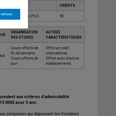
RADE
CRÉDITS
 refuser
ilosophiae doctor, Ph.D.
90
ORGANISATION
AUTRES
PUS
DES ÉTUDES
CARACTÉRISTIQUES
Cours offerts de
Offre un volet
fin de semaine
international
éal
Cours offerts de
Offert avec d'autres
jour
établissements
ondent aux critères d'admissibilité
13 000$ pour 3 ans.
mes complexes qui dépassent les frontières