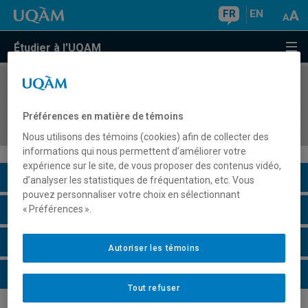
FR
EN
Étudier à l'UQAM
COURS
//
ENV9510
Cadres théoriques et épistémologiques des
Préférences en matière de témoins
sciences de l'environnement
Nous utilisons des témoins (cookies) afin de collecter des
informations qui nous permettent d’améliorer votre
expérience sur le site, de vous proposer des contenus vidéo,
Description du cours
d’analyser les statistiques de fréquentation, etc. Vous
pouvez personnaliser votre choix en sélectionnant
Horaire - Été 2026
« Préférences ».
Horaire - Automne 2026
Autoriser les témoins
Horaire - Hiver 2027
Tout refuser