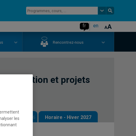
fr
en
us
Rencontrez-nous
conception et projets
permettent
 - Automne 2026
Horaire - Hiver 2027
nalyser les
ctionnant