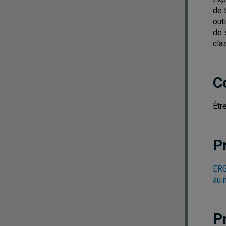
de 
out
de 
cla
C
Êtr
P
ERG
au m
P