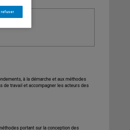
 refuser
ine
: Ergonomie
x fondements, à la démarche et aux méthodes
ns de travail et accompagner les acteurs des
méthodes portant sur la conception des