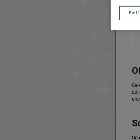
Préf
O
Ce 
uti
ent
S
Ce 