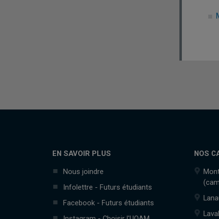
M
EN SAVOIR PLUS
NOS C
Nous joindre
Mont
(cam
Infolettre - Futurs étudiants
Lana
Facebook - Futurs étudiants
Lava
Instagram - Choisir l'UQAM