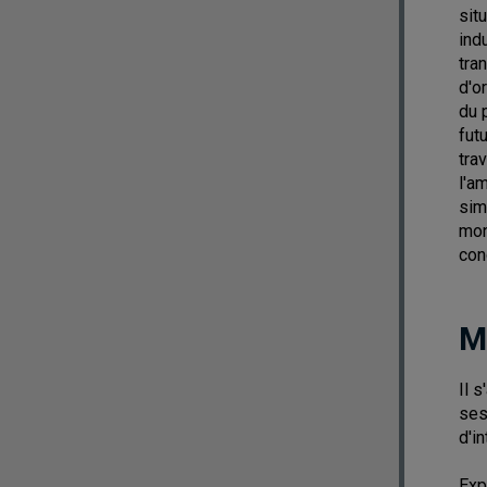
sit
ind
tra
d'o
du 
fut
tra
l'a
sim
mon
con
M
Il 
ses
d'i
Exp