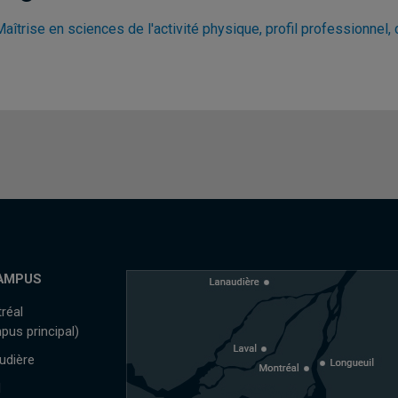
aîtrise en sciences de l'activité physique, profil professionnel,
AMPUS
réal
pus principal)
udière
l