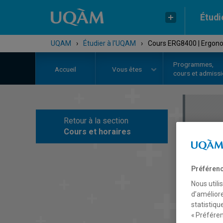
Étudi
UQAM
›
Étudier à l'UQAM
›
Cours ERG8400 | Ergono
Programmes,
Accueil
Vous êtes
cours et admiss
Retour à la section
C
Cours et horaires
Préférenc
Nous utili
d’améliore
statistiqu
« Préféren