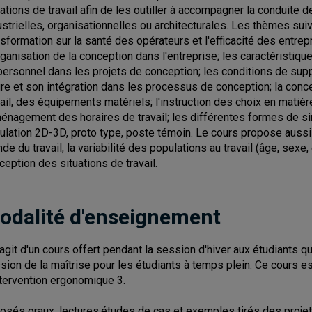
uations de travail afin de les outiller à accompagner la conduite 
ustrielles, organisationnelles ou architecturales. Les thèmes sui
nsformation sur la santé des opérateurs et l'efficacité des entrep
rganisation de la conception dans l'entreprise; les caractéristiques
personnel dans les projets de conception; les conditions de supp
ure et son intégration dans les processus de conception; la con
vail, des équipements matériels; l'instruction des choix en matièr
ménagement des horaires de travail; les différentes formes de si
ulation 2D-3D, proto type, poste témoin. Le cours propose aussi u
de du travail, la variabilité des populations au travail (âge, sexe,
ception des situations de travail.
odalité d'enseignement
s'agit d'un cours offert pendant la session d'hiver aux étudiants qu
sion de la maîtrise pour les étudiants à temps plein. Ce cours es
ntervention ergonomique 3.
osés oraux, lectures,études de cas et exemples tirés des projet