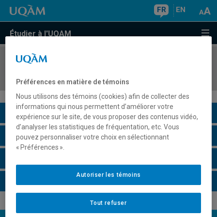
FR
EN
Étudier à l'UQAM
COURS
//
ESP2300
Communication orale et tourisme
Préférences en matière de témoins
Nous utilisons des témoins (cookies) afin de collecter des
informations qui nous permettent d’améliorer votre
Description du cours
expérience sur le site, de vous proposer des contenus vidéo,
d’analyser les statistiques de fréquentation, etc. Vous
Horaire - Été 2026
pouvez personnaliser votre choix en sélectionnant
« Préférences ».
Horaire - Automne 2026
Autoriser les témoins
Horaire - Hiver 2027
Tout refuser