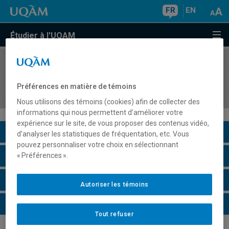
FR
EN
Étudier à l'UQAM
COURS
//
EST7611
Dialogue théorie-pratique : les tendances
Préférences en matière de témoins
artistiques du théâtre de marionnettes
Nous utilisons des témoins (cookies) afin de collecter des
informations qui nous permettent d’améliorer votre
expérience sur le site, de vous proposer des contenus vidéo,
Description du cours
d’analyser les statistiques de fréquentation, etc. Vous
pouvez personnaliser votre choix en sélectionnant
Horaire - Été 2026
« Préférences ».
Horaire - Automne 2026
Autoriser les témoins
Horaire - Hiver 2027
Tout refuser