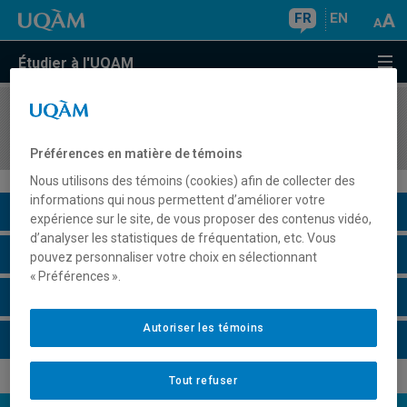
FR
EN
Étudier à l'UQAM
COURS
//
EST840X
Séminaire thématique I
Préférences en matière de témoins
Nous utilisons des témoins (cookies) afin de collecter des
informations qui nous permettent d’améliorer votre
Description du cours
expérience sur le site, de vous proposer des contenus vidéo,
d’analyser les statistiques de fréquentation, etc. Vous
Horaire - Été 2026
pouvez personnaliser votre choix en sélectionnant
« Préférences ».
Horaire - Automne 2026
Autoriser les témoins
Horaire - Hiver 2027
Tout refuser