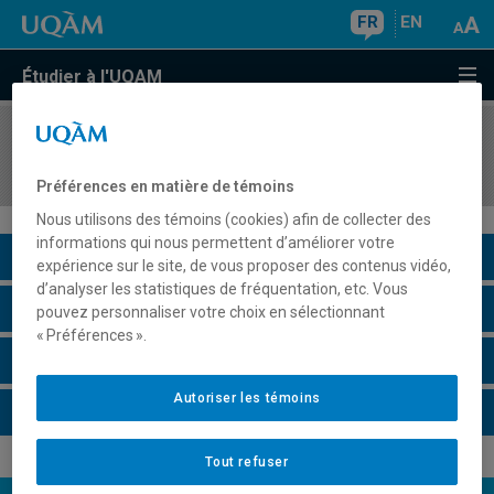
FR
EN
Étudier à l'UQAM
COURS
//
EUT5509
Nourrir la ville
Préférences en matière de témoins
Nous utilisons des témoins (cookies) afin de collecter des
informations qui nous permettent d’améliorer votre
Description du cours
expérience sur le site, de vous proposer des contenus vidéo,
d’analyser les statistiques de fréquentation, etc. Vous
Horaire - Été 2026
pouvez personnaliser votre choix en sélectionnant
« Préférences ».
Horaire - Automne 2026
Autoriser les témoins
Horaire - Hiver 2027
Tout refuser