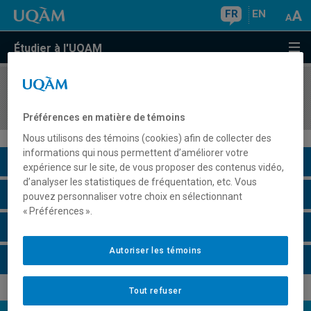
FR
EN
Étudier à l'UQAM
COURS
//
FCM913H
Séminaire doctoral thématique
Préférences en matière de témoins
Nous utilisons des témoins (cookies) afin de collecter des
informations qui nous permettent d’améliorer votre
Description du cours
expérience sur le site, de vous proposer des contenus vidéo,
d’analyser les statistiques de fréquentation, etc. Vous
Horaire - Été 2026
pouvez personnaliser votre choix en sélectionnant
« Préférences ».
Horaire - Automne 2026
Autoriser les témoins
Horaire - Hiver 2027
Tout refuser