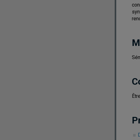
con
syn
ren
M
Sém
C
Êtr
P