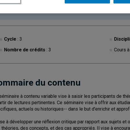
Ce cours est à contenu variable. Les descriptions des c
consultées sur les
sites des facultés, écoles, départe
Cycle
: 3
Discipl
Nombre de crédits
: 3
Cours à
ommaire du contenu
séminaire à contenu variable vise à saisir les participants de t
artir de lectures pertinentes. Ce séminaire vise à offrir aux étu
cifiques, actuels ou historiques-- dans le but d'enrichir et appr
vise à développer une réflexion critique par rapport aux sujets e
 théories, des concepts, et des cas appropriés. Il vise à encoura