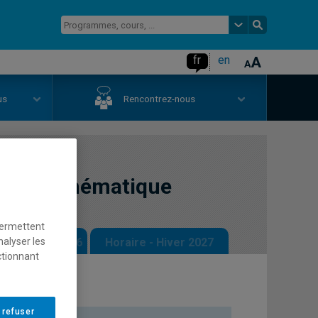
fr
en
us
Rencontrez-nous
ctoral thématique
permettent
nalyser les
 - Automne 2026
Horaire - Hiver 2027
ctionnant
 refuser