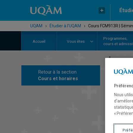
Étudi
UQAM
›
Étudier à l'UQAM
›
Cours FCM913R | Sémina
Programmes,
Accueil
Vous êtes
cours et admiss
Retour à la section
C
Cours et horaires
Préférenc
Nous utili
d’améliore
statistiqu
« Préféren
Préf