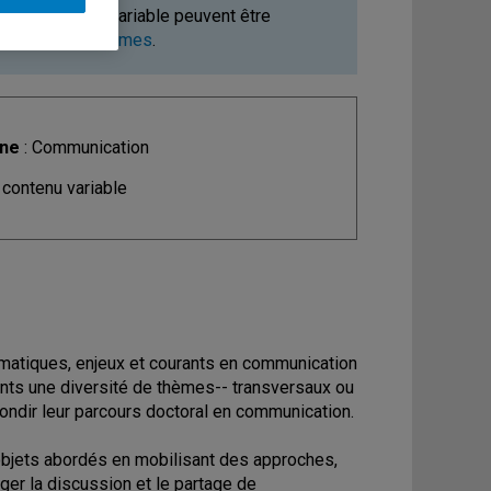
ours à contenu variable peuvent être
ments et programmes
.
ine
: Communication
 contenu variable
hématiques, enjeux et courants en communication
diants une diversité de thèmes-- transversaux ou
ofondir leur parcours doctoral en communication.
t objets abordés en mobilisant des approches,
ger la discussion et le partage de