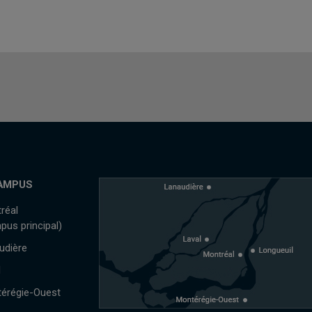
AMPUS
réal
pus principal)
udière
l
érégie-Ouest