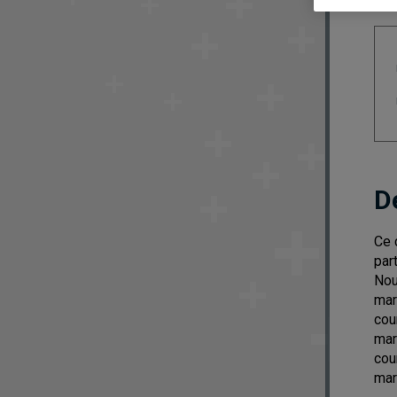
D
Ce 
par
Nou
mar
cou
mar
cou
mar