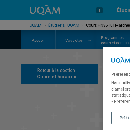
Étudi
UQAM
›
Étudier à l'UQAM
›
Cours FIN8510 | Marchés
Programmes,
Accueil
Vous êtes
cours et admiss
Retour à la section
C
Préférenc
Cours et horaires
Nous utili
d’améliore
statistiqu
« Préféren
Préf