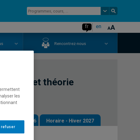
fr
en
us
Rencontrez-nous
pitaux et théorie
permettent
nalyser les
ctionnant
 - Automne 2026
Horaire - Hiver 2027
 refuser