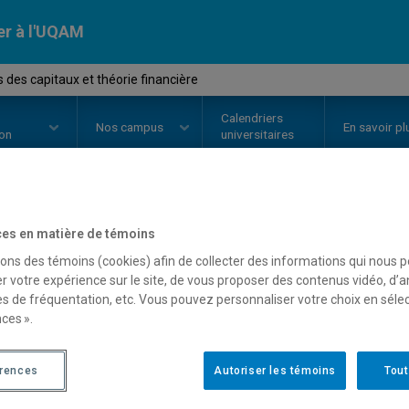
er à l'UQAM
 des capitaux et théorie financière
Calendriers
Nos
campus
En savoir pl
ion
universitaires
OURS
//
FIN8510
-
Marchés des ca
es en matière de témoins
sons des témoins (cookies) afin de collecter des informations qui nous 
financière
r votre expérience sur le site, de vous proposer des contenus vidéo, d’a
es de fréquentation, etc. Vous pouvez personnaliser votre choix en séle
ces ».
Description
Horaire - Été 2026
Horaire
érences
Autoriser les témoins
Tout