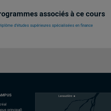
rogrammes associés à ce cours
Diplôme d'études supérieures spécialisées en finance
AMPUS
réal
pus principal)