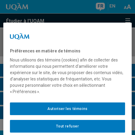
FR
EN
Étudier à l'UQAM
COURS
//
FPE1150
Fondements de l'éducation et petite enfance
Préférences en matière de témoins
Nous utilisons des témoins (cookies) afin de collecter des
informations qui nous permettent d’améliorer votre
Description du cours
expérience sur le site, de vous proposer des contenus vidéo,
d’analyser les statistiques de fréquentation, etc. Vous
Horaire - Été 2026
pouvez personnaliser votre choix en sélectionnant
« Préférences ».
Horaire - Automne 2026
Autoriser les témoins
Horaire - Hiver 2027
Tout refuser