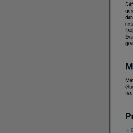
Déf
ges
dan
not
l'a
Éva
gra
M
Mét
étu
les
P