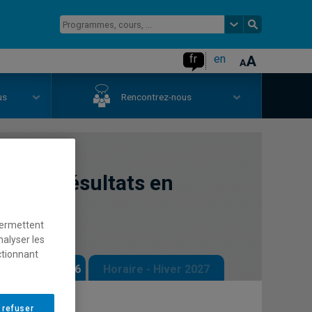
fr
en
us
Rencontrez-nous
ur les résultats en
permettent
nalyser les
ctionnant
 - Automne 2026
Horaire - Hiver 2027
 refuser