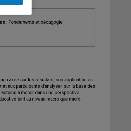
ine
: Fondements et pédagogie
on axée sur les résultats, son application en
rmet aux participants d'analyser, sur la base des
es actions à mener dans une perspective
éducative tant au niveau macro que micro.