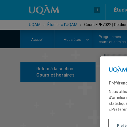
Étudi
UQAM
›
Étudier à l'UQAM
›
Cours FPE7022 | Gestion
Programmes,
Accueil
Vous êtes
cours et admiss
Retour à la section
C
Cours et horaires
Préférenc
Nous utili
d’améliore
statistiqu
« Préféren
Préf