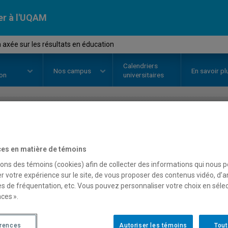
er à l'UQAM
 axée sur les résultats en éducation
Calendriers
Nos
campus
En savoir pl
ion
universitaires
OURS
//
FPE7022
-
Gestion axée s
es en matière de témoins
éducation
sons des témoins (cookies) afin de collecter des informations qui nous 
r votre expérience sur le site, de vous proposer des contenus vidéo, d’a
es de fréquentation, etc. Vous pouvez personnaliser votre choix en séle
Description
Horaire - Été 2026
Horaire
ces ».
érences
Autoriser les témoins
Tout