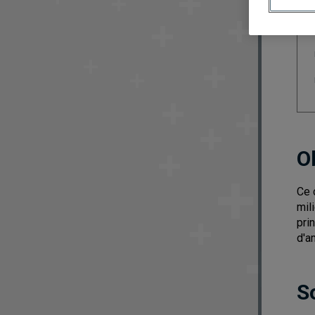
O
Ce 
mil
pri
d'a
S