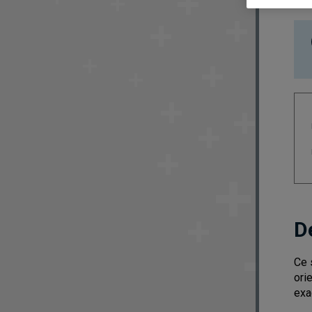
D
Ce 
ori
exa