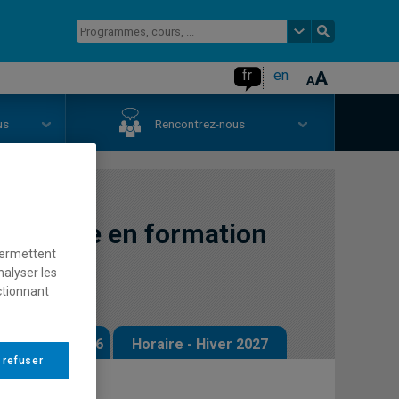
fr
en
us
Rencontrez-nous
ématique en formation
permettent
nalyser les
ctionnant
 - Automne 2026
Horaire - Hiver 2027
 refuser