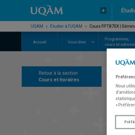
Étudi
UQAM
›
Étudier à l'UQAM
›
Cours FPT870X | Sémina
Programmes,
Accueil
Vous êtes
cours et admiss
Retour à la section
C
Préférenc
Cours et horaires
Nous utili
d’améliore
statistiqu
« Préféren
Préf