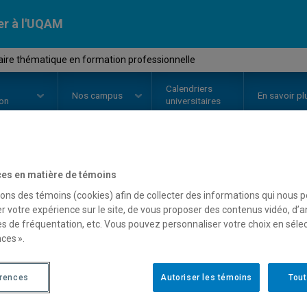
er à l'UQAM
ire thématique en formation professionnelle
Calendriers
Nos
campus
En savoir pl
ion
universitaires
OURS
//
FPT870X
-
Séminaire th
es en matière de témoins
sons des témoins (cookies) afin de collecter des informations qui nous 
professionnelle
r votre expérience sur le site, de vous proposer des contenus vidéo, d’a
es de fréquentation, etc. Vous pouvez personnaliser votre choix en séle
ces ».
Description
Horaire - Été 2026
Horaire
érences
Autoriser les témoins
Tout