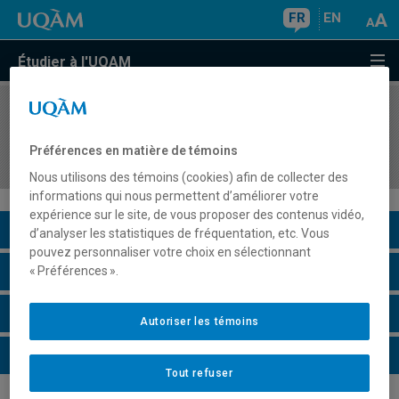
FR
EN
Étudier à l'UQAM
COURS
//
GEO5041
Développement international et gestion des
Préférences en matière de témoins
ressources biophysiques
Nous utilisons des témoins (cookies) afin de collecter des
informations qui nous permettent d’améliorer votre
expérience sur le site, de vous proposer des contenus vidéo,
Description du cours
d’analyser les statistiques de fréquentation, etc. Vous
pouvez personnaliser votre choix en sélectionnant
Horaire - Été 2026
« Préférences ».
Horaire - Automne 2026
Autoriser les témoins
Horaire - Hiver 2027
Tout refuser