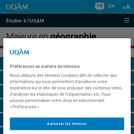
FR
EN
Étudier à l'UQAM
Majeure en
géographie
Présentation du programme
Préférences en matière de témoins
Nous utilisons des témoins (cookies) afin de collecter des
Conditions d'admission
informations qui nous permettent d’améliorer votre
expérience sur le site, de vous proposer des contenus vidéo,
Cours à suivre et horaires
d’analyser les statistiques de fréquentation, etc. Vous
pouvez personnaliser votre choix en sélectionnant
Grille de cheminement
« Préférences ».
Particularités
Autoriser les témoins
Perspectives professionnelles