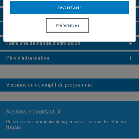
Tout refuser
e
e
Études de 2
et 3
cycles
Préférences
Remarques et règlements
Faire une demande d'admission
Plus d'information
Versions du descriptif du programme
Restons en contact
Recevez des communications personnalisées sur les études à
l'UQAM.