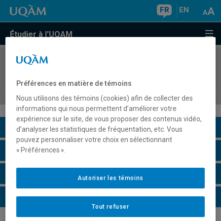
FR
EN
Étudier à l'UQAM
COURS
//
GEO7946
Stage en milieu professionnel et rapport de
Préférences en matière de témoins
stage
Nous utilisons des témoins (cookies) afin de collecter des
informations qui nous permettent d’améliorer votre
expérience sur le site, de vous proposer des contenus vidéo,
Description du cours
d’analyser les statistiques de fréquentation, etc. Vous
pouvez personnaliser votre choix en sélectionnant
Horaire - Été 2026
« Préférences ».
Horaire - Automne 2026
Autoriser les témoins
Horaire - Hiver 2027
Tout refuser