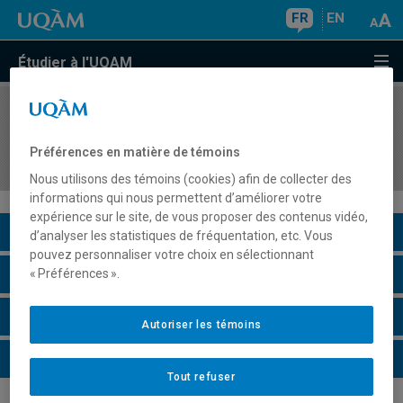
FR
EN
Étudier à l'UQAM
COURS
//
GHR5702
Gestion financière des actifs en hôtellerie et
Préférences en matière de témoins
restauration
Nous utilisons des témoins (cookies) afin de collecter des
informations qui nous permettent d’améliorer votre
expérience sur le site, de vous proposer des contenus vidéo,
Description du cours
d’analyser les statistiques de fréquentation, etc. Vous
pouvez personnaliser votre choix en sélectionnant
Horaire - Été 2026
« Préférences ».
Horaire - Automne 2026
Autoriser les témoins
Horaire - Hiver 2027
Tout refuser