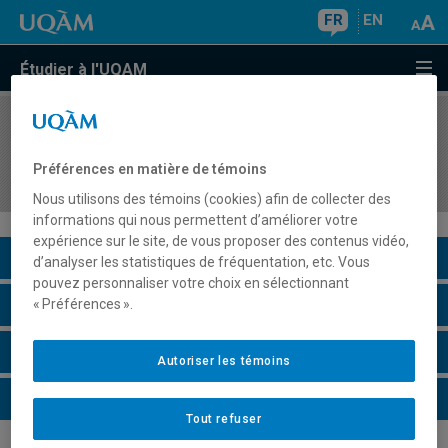
FR
EN
Étudier à l'UQAM
COURS
//
GHR6202
Développement de l'offre alimentaire en
Préférences en matière de témoins
restauration
Nous utilisons des témoins (cookies) afin de collecter des
informations qui nous permettent d’améliorer votre
expérience sur le site, de vous proposer des contenus vidéo,
Description du cours
d’analyser les statistiques de fréquentation, etc. Vous
pouvez personnaliser votre choix en sélectionnant
Horaire - Été 2026
« Préférences ».
Horaire - Automne 2026
Autoriser les témoins
Horaire - Hiver 2027
Tout refuser