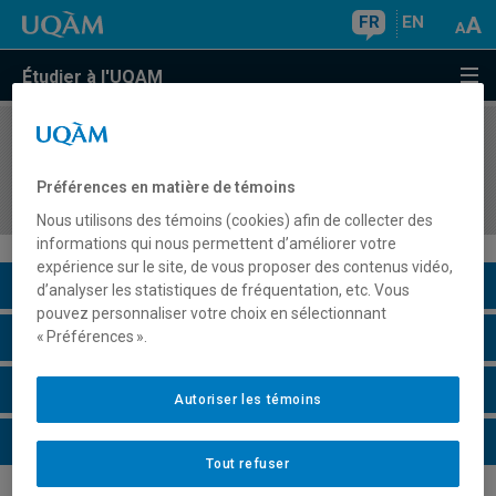
FR
EN
Étudier à l'UQAM
COURS
//
HAR4765
Histoires et pratiques contemporaines du
Préférences en matière de témoins
collectionnement et de la patrimonialisation
Nous utilisons des témoins (cookies) afin de collecter des
informations qui nous permettent d’améliorer votre
expérience sur le site, de vous proposer des contenus vidéo,
Description du cours
d’analyser les statistiques de fréquentation, etc. Vous
pouvez personnaliser votre choix en sélectionnant
Horaire - Été 2026
« Préférences ».
Horaire - Automne 2026
Autoriser les témoins
Horaire - Hiver 2027
Tout refuser