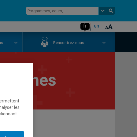
fr
en
us
Rencontrez-nous
urbaines
permettent
nalyser les
ctionnant