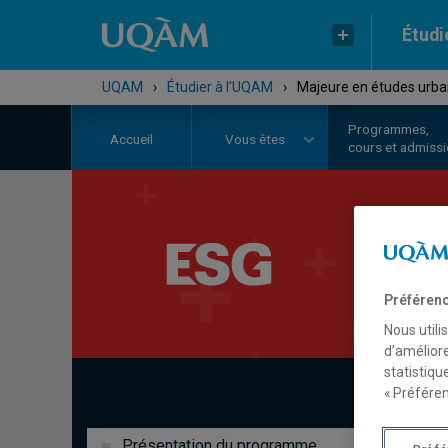
Étudi
UQAM
›
Étudier à l'UQAM
›
Majeure en études urba
Programmes,
Accueil
Vous êtes
cours et admiss
Préférenc
Nous utili
d’améliore
statistiqu
« Préféren
Présentation du programme