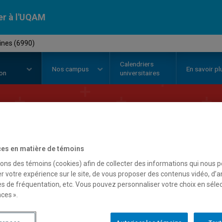
er à l'UQAM
ines (6990)
Calendriers
Nos
campus
En savoir pl
ion
universitaires
Majeure en
études 
es en matière de témoins
sons des témoins (cookies) afin de collecter des informations qui nous 
r votre expérience sur le site, de vous proposer des contenus vidéo, d’a
es de fréquentation, etc. Vous pouvez personnaliser votre choix en séle
ces ».