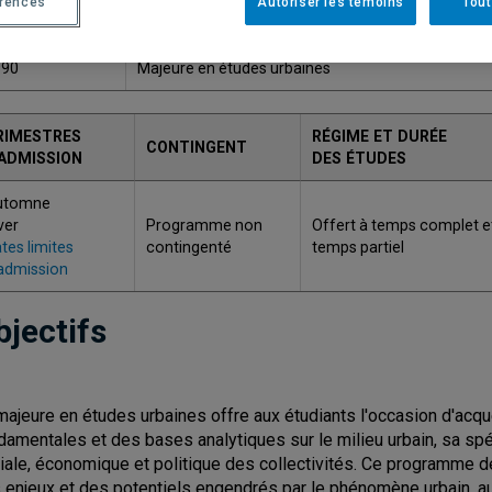
érences
Autoriser les témoins
Tout
ODE
TITRE
990
Majeure en études urbaines
RIMESTRES
RÉGIME ET DURÉE
CONTINGENT
'ADMISSION
DES ÉTUDES
utomne
ver
Programme non
Offert à temps complet e
tes limites
contingenté
temps partiel
admission
bjectifs
majeure en études urbaines offre aux étudiants l'occasion d'acq
damentales et des bases analytiques sur le milieu urbain, sa spéci
iale, économique et politique des collectivités. Ce programme
 enjeux et des potentiels engendrés par le phénomène urbain, 