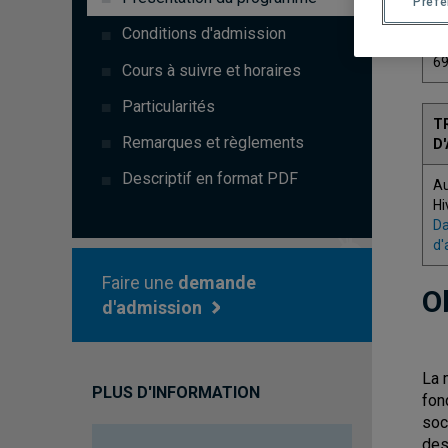
Préf
C
Conditions d'admission
6
Cours à suivre et horaires
Particularités
T
Remarques et règlements
D
Descriptif en format PDF
A
Hi
Da
d'
Faire une
demande
O
d'admission
La 
PLUS D'INFORMATION
fon
soc
des