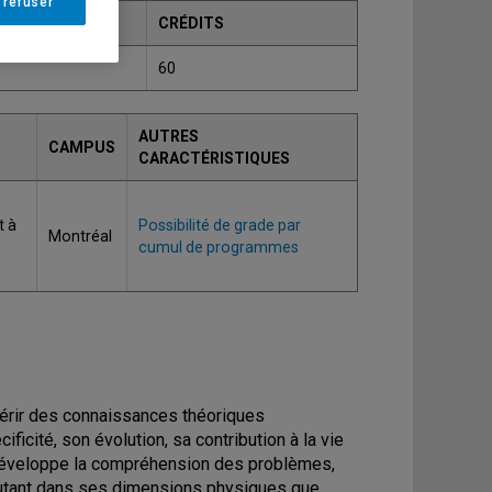
 refuser
CRÉDITS
60
AUTRES
CAMPUS
CARACTÉRISTIQUES
t à
Possibilité de grade par
Montréal
cumul de programmes
uérir des connaissances théoriques
ficité, son évolution, sa contribution à la vie
 développe la compréhension des problèmes,
autant dans ses dimensions physiques que