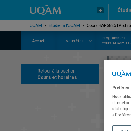
Étudi
UQAM
›
Étudier à l'UQAM
›
Cours HAR5825 | Archite
Programmes,
Accueil
Vous êtes
cours et admiss
Retour à la section
C
Cours et horaires
Préférenc
Nous utili
d’améliore
statistiqu
« Préféren