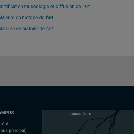
ertificat en muséologie et diffusion de l'art
ajeure en histoire de l'art
ineure en histoire de l'art
AMPUS
réal
pus principal)