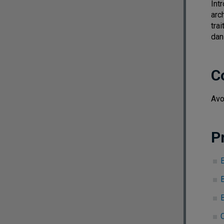
Int
arc
tra
dan
C
Avo
P
B
C