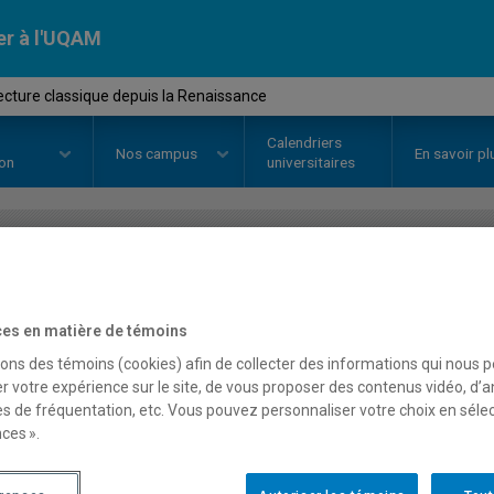
er à l'UQAM
cture classique depuis la Renaissance
Calendriers
Nos
campus
En savoir pl
ion
universitaires
OURS
//
HAR5825
-
Architecture 
Renaissance
es en matière de témoins
sons des témoins (cookies) afin de collecter des informations qui nous 
r votre expérience sur le site, de vous proposer des contenus vidéo, d’a
es de fréquentation, etc. Vous pouvez personnaliser votre choix en séle
Description
Horaire - Été 2026
Horaire
ces ».