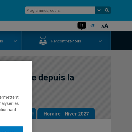
fr
en
us
Rencontrez-nous
classique depuis la
permettent
nalyser les
ctionnant
 - Automne 2026
Horaire - Hiver 2027