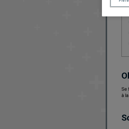
Préf
O
Se 
à l
S