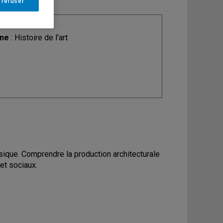
 refuser
ine
: Histoire de l'art
ssique. Comprendre la production architecturale
 et sociaux.