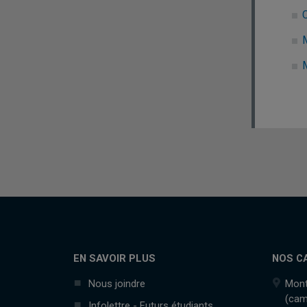
C
M
M
EN SAVOIR PLUS
NOS C
Nous joindre
Mont
(cam
Infolettre - Futurs étudiants