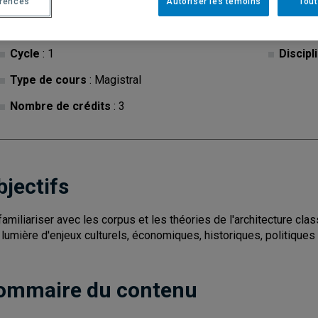
érences
Autoriser les témoins
Tout
Cycle
: 1
Discipl
Type de cours
: Magistral
Nombre de crédits
: 3
bjectifs
familiariser avec les corpus et les théories de l'architecture cla
a lumière d'enjeux culturels, économiques, historiques, politiques
ommaire du contenu