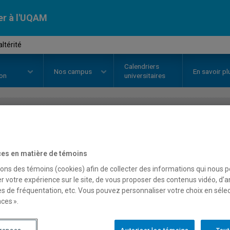
er à l'UQAM
ltérité
Calendriers
Nos
campus
En savoir pl
ion
universitaires
OURS
//
HAR5885
-
Art et altérité
es en matière de témoins
sons des témoins (cookies) afin de collecter des informations qui nous 
Description
Horaire - Été 2026
Horaire
r votre expérience sur le site, de vous proposer des contenus vidéo, d’a
es de fréquentation, etc. Vous pouvez personnaliser votre choix en séle
ces ».