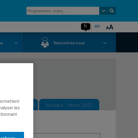
fr
en
us
Rencontrez-nous
permettent
 - Automne 2026
Horaire - Hiver 2027
nalyser les
ctionnant