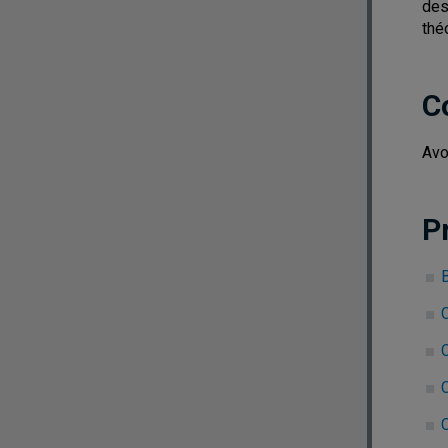
des
thé
C
Avo
P
B
C
C
C