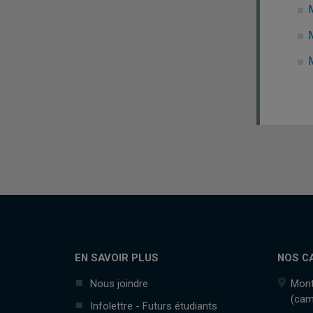
M
M
EN SAVOIR PLUS
NOS C
Nous joindre
Mont
(cam
Infolettre - Futurs étudiants