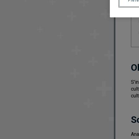
Préf
O
S'i
cul
cul
S
Ana