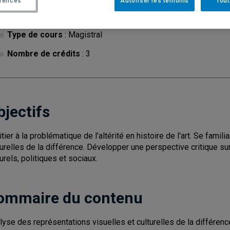
érences
Autoriser les témoins
Tout
Cycle
: 1
Discipl
Type de cours
: Magistral
Nombre de crédits
: 3
bjectifs
nitier à la problématique de l'altérité en histoire de l'art. Se fami
turelles de la différence. Développer une perspective critique sur
turels, politiques et sociaux.
ommaire du contenu
lyse des représentations visuelles et culturelles de la différence