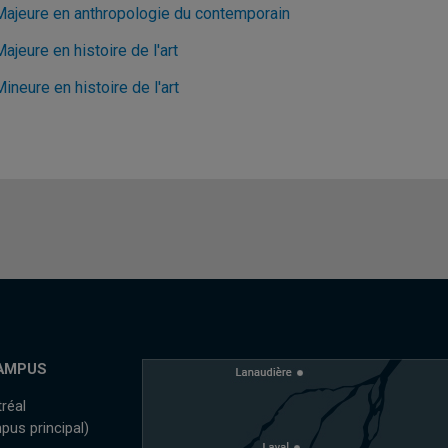
Majeure en anthropologie du contemporain
ajeure en histoire de l'art
ineure en histoire de l'art
AMPUS
réal
pus principal)