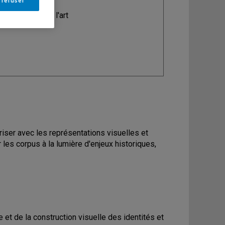
 refuser
ine
: Histoire de l'art
liariser avec les représentations visuelles et
 les corpus à la lumière d'enjeux historiques,
 et de la construction visuelle des identités et