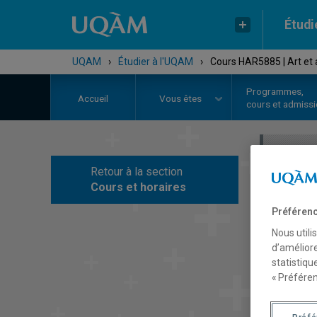
Étudi
UQAM
›
Étudier à l'UQAM
›
Cours HAR5885 | Art et a
Programmes,
Accueil
Vous êtes
cours et admiss
Retour à la section
C
Cours et horaires
Préférenc
Nous utili
d’améliore
statistiqu
« Préféren