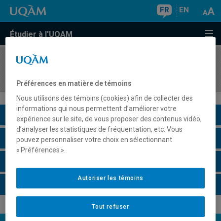
FR
EN
Étudier à l'UQAM
COURS
//
HAR806J
Histoire de l'art et historiographie
Préférences en matière de témoins
Nous utilisons des témoins (cookies) afin de collecter des
informations qui nous permettent d’améliorer votre
Description du cours
expérience sur le site, de vous proposer des contenus vidéo,
d’analyser les statistiques de fréquentation, etc. Vous
Horaire - Été 2026
pouvez personnaliser votre choix en sélectionnant
« Préférences ».
Horaire - Automne 2026
Autoriser les témoins
Horaire - Hiver 2027
Tout refuser