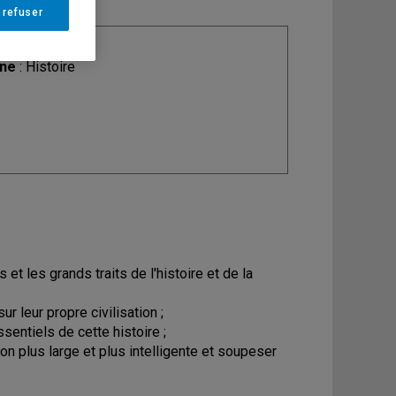
 refuser
ine
: Histoire
t les grands traits de l'histoire et de la
ur leur propre civilisation ;
entiels de cette histoire ;
n plus large et plus intelligente et soupeser