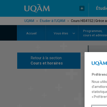
Étudi
UQAM
›
Étudier à l'UQAM
›
Cours HIS4152 | Grèce a
Programmes,
Accueil
Vous êtes
cours et admiss
Retour à la section
C
Cours et horaires
Préférenc
Nous utili
d’améliore
statistiqu
« Préféren