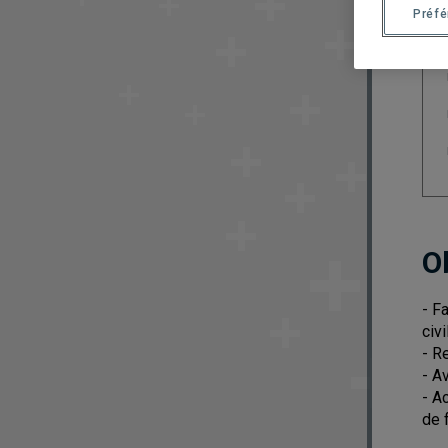
Préf
O
- F
civ
- R
- A
- A
de 