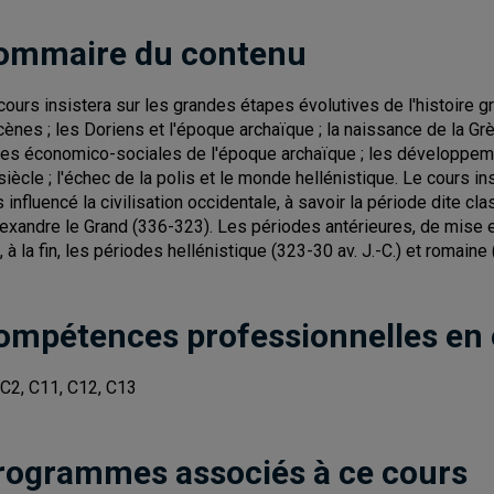
ommaire du contenu
cours insistera sur les grandes étapes évolutives de l'histoire gr
ènes ; les Doriens et l'époque archaïque ; la naissance de la Grèce
ses économico-sociales de l'époque archaïque ; les développeme
siècle ; l'échec de la polis et le monde hellénistique. Le cours in
s influencé la civilisation occidentale, à savoir la période dite cla
lexandre le Grand (336-323). Les périodes antérieures, de mise e
, à la fin, les périodes hellénistique (323-30 av. J.-C.) et romaine 
ompétences professionnelles en
 C2, C11, C12, C13
rogrammes associés à ce cours