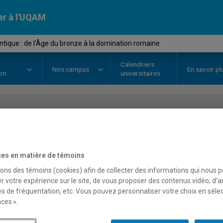
er à l'UQAM
ntique : de l'Âge du bronze à la domination romaine
Calendriers
Nos
campus
En savoir pl
ion
universitaires
OURS
//
HIS4152
-
Grèce antique :
domination romaine
es en matière de témoins
sons des témoins (cookies) afin de collecter des informations qui nous 
r votre expérience sur le site, de vous proposer des contenus vidéo, d’a
es de fréquentation, etc. Vous pouvez personnaliser votre choix en séle
Description
Horaire - Été 2026
Horaire
ces ».