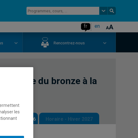
fr
en
us
Rencontrez-nous
 de l'Âge du bronze à la
permettent
nalyser les
ctionnant
 - Automne 2026
Horaire - Hiver 2027