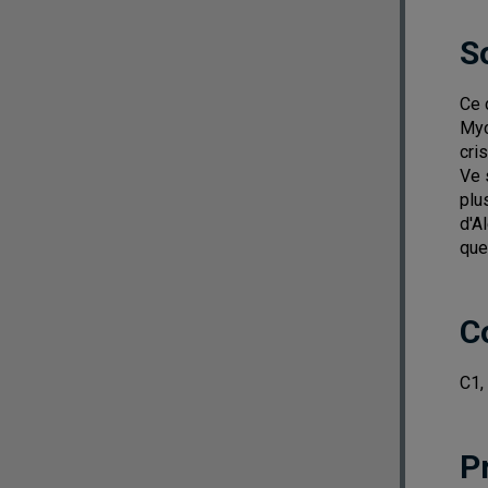
S
Ce 
Myc
cri
Ve 
plu
d'A
que
C
C1,
P