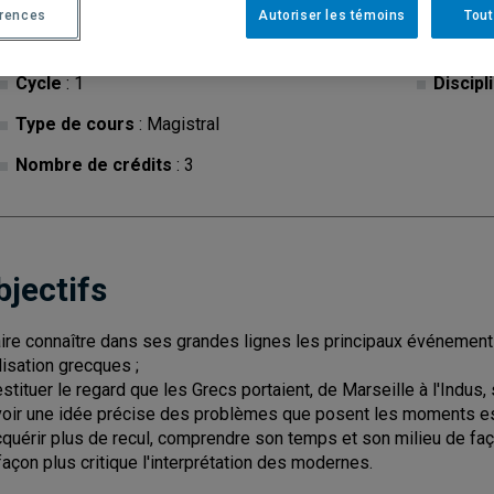
érences
Autoriser les témoins
Tout
Cycle
: 1
Discipl
Type de cours
: Magistral
Nombre de crédits
: 3
bjectifs
aire connaître dans ses grandes lignes les principaux événements e
ilisation grecques ;
estituer le regard que les Grecs portaient, de Marseille à l'Indus, s
voir une idée précise des problèmes que posent les moments ess
cquérir plus de recul, comprendre son temps et son milieu de faço
façon plus critique l'interprétation des modernes.