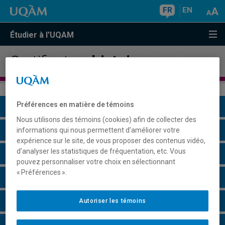
FR
EN
Étudier à l'UQAM
Certificat en
histoire
Préférences en matière de témoins
Présentation du programme
Nous utilisons des témoins (cookies) afin de collecter des
Conditions d'admission
informations qui nous permettent d’améliorer votre
expérience sur le site, de vous proposer des contenus vidéo,
d’analyser les statistiques de fréquentation, etc. Vous
Cours à suivre et horaires
pouvez personnaliser votre choix en sélectionnant
« Préférences ».
Grille de cheminement
Particularités
Autoriser les témoins
Remarques et règlements