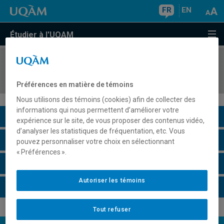
FR
EN
Étudier à l'UQAM
COURS
//
HIS4164
Sociétés et cultures du monde romain antique
Préférences en matière de témoins
Nous utilisons des témoins (cookies) afin de collecter des
informations qui nous permettent d’améliorer votre
Description du cours
expérience sur le site, de vous proposer des contenus vidéo,
d’analyser les statistiques de fréquentation, etc. Vous
Horaire - Été 2026
pouvez personnaliser votre choix en sélectionnant
« Préférences ».
Horaire - Automne 2026
Autoriser les témoins
Horaire - Hiver 2027
Tout refuser