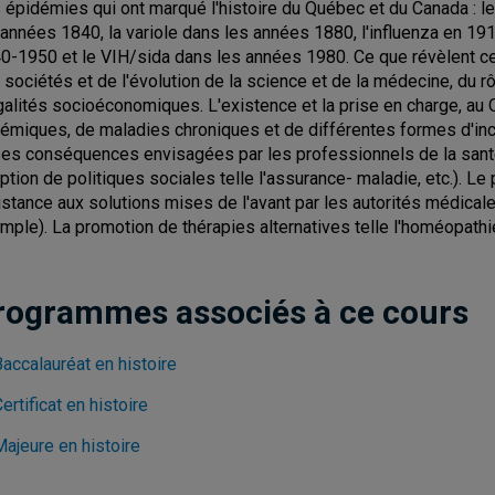
 épidémies qui ont marqué l'histoire du Québec et du Canada : l
 années 1840, la variole dans les années 1880, l'influenza en 19
0-1950 et le VIH/sida dans les années 1980. Ce que révèlent ce
 sociétés et de l'évolution de la science et de la médecine, du rôl
galités socioéconomiques. L'existence et la prise en charge, au
émiques, de maladies chroniques et de différentes formes d'inc
ses conséquences envisagées par les professionnels de la santé 
ption de politiques sociales telle l'assurance- maladie, etc.). Le
istance aux solutions mises de l'avant par les autorités médical
mple). La promotion de thérapies alternatives telle l'homéopathi
rogrammes associés à ce cours
accalauréat en histoire
ertificat en histoire
Majeure en histoire