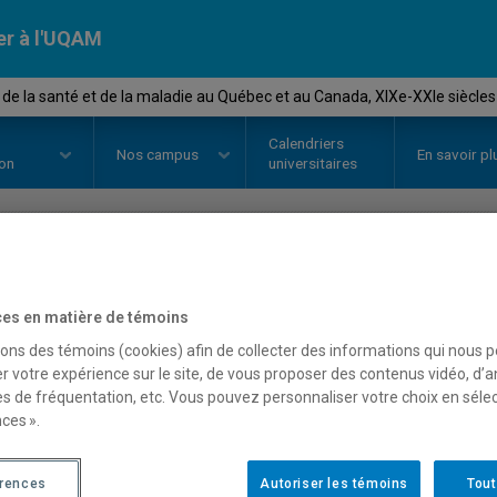
er à l'UQAM
e de la santé et de la maladie au Québec et au Canada, XIXe-XXIe siècles
Calendriers
Nos
campus
En savoir pl
ion
universitaires
OURS
//
HIS4518
-
Histoire de la 
es en matière de témoins
Québec et au Canada, XIX
sons des témoins (cookies) afin de collecter des informations qui nous 
r votre expérience sur le site, de vous proposer des contenus vidéo, d’a
es de fréquentation, etc. Vous pouvez personnaliser votre choix en séle
ces ».
Description
Horaire - Été 2026
Horaire
érences
Autoriser les témoins
Tout