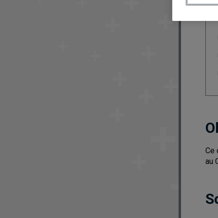
O
Ce 
au 
S