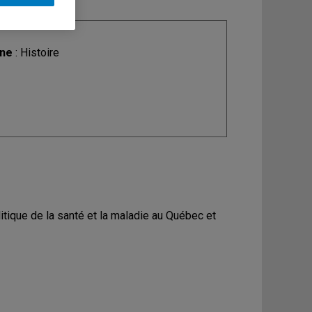
ine
: Histoire
litique de la santé et la maladie au Québec et