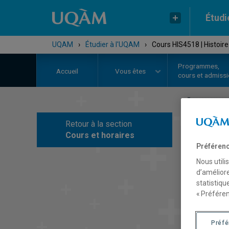
Étudi
UQAM
›
Étudier à l'UQAM
›
Cours HIS4518 | Histoir
Programmes,
Accueil
Vous êtes
cours et admiss
Retour à la section
C
Cours et horaires
Préférenc
Nous utili
d’améliore
statistiqu
« Préféren
Préf