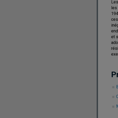
Les
les
194
ces
iné
end
et 
ado
rés
exe
P
B
C