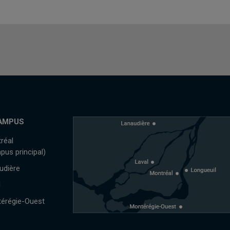
AMPUS
réal
pus principal)
udière
l
érégie-Ouest