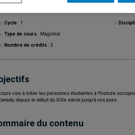
Cycle
: 1
Discipl
Type de cours
: Magistral
Nombre de crédits
: 3
bjectifs
cours vise à initier les personnes étudiantes à l'histoire sociopo
Canada, depuis le début du XIXe siècle jusqu'à nos jours.
ommaire du contenu