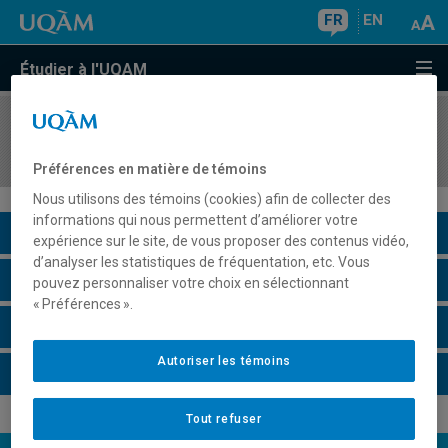
FR
EN
Étudier à l'UQAM
COURS
//
HIS4521
Histoire du Québec, depuis 1867
Préférences en matière de témoins
Nous utilisons des témoins (cookies) afin de collecter des
informations qui nous permettent d’améliorer votre
Description du cours
expérience sur le site, de vous proposer des contenus vidéo,
d’analyser les statistiques de fréquentation, etc. Vous
Horaire - Été 2026
pouvez personnaliser votre choix en sélectionnant
« Préférences ».
Horaire - Automne 2026
Autoriser les témoins
Horaire - Hiver 2027
Tout refuser