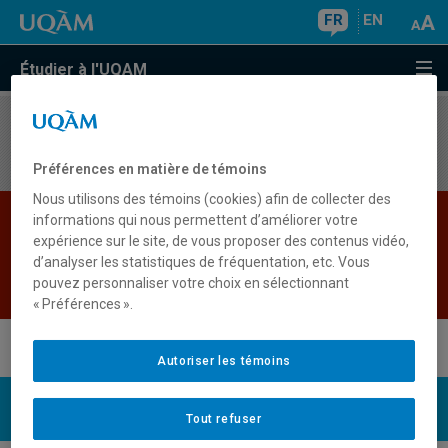
FR
EN
Étudier à l'UQAM
Aucun résultat
Préférences en matière de témoins
Nous utilisons des témoins (cookies) afin de collecter des
Les bases de données institutionnelles sont
informations qui nous permettent d’améliorer votre
expérience sur le site, de vous proposer des contenus vidéo,
indisponibles pour le moment. Veuillez
d’analyser les statistiques de fréquentation, etc. Vous
réessayer plus tard.
pouvez personnaliser votre choix en sélectionnant
Retour
« Préférences ».
Autoriser les témoins
UQAM
Nous joindre
Tout refuser