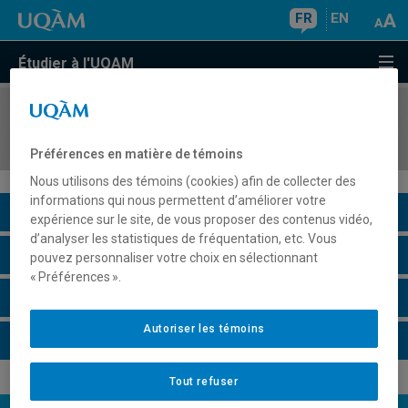
FR
EN
Étudier à l'UQAM
COURS
//
INF4150
Interfaces personnes-machines
Préférences en matière de témoins
Nous utilisons des témoins (cookies) afin de collecter des
informations qui nous permettent d’améliorer votre
Description du cours
expérience sur le site, de vous proposer des contenus vidéo,
d’analyser les statistiques de fréquentation, etc. Vous
Horaire - Été 2026
pouvez personnaliser votre choix en sélectionnant
« Préférences ».
Horaire - Automne 2026
Autoriser les témoins
Horaire - Hiver 2027
Tout refuser