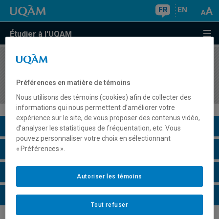
FR
EN
Étudier à l'UQAM
COURS
//
inf8200
Systèmes et infrastructures pour les données
Préférences en matière de témoins
massives
Nous utilisons des témoins (cookies) afin de collecter des
informations qui nous permettent d’améliorer votre
expérience sur le site, de vous proposer des contenus vidéo,
Description du cours
d’analyser les statistiques de fréquentation, etc. Vous
pouvez personnaliser votre choix en sélectionnant
Horaire - Été 2026
« Préférences ».
Horaire - Automne 2026
Autoriser les témoins
Horaire - Hiver 2027
Tout refuser