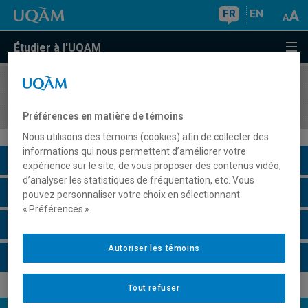
FR
EN
Étudier à l'UQAM
COURS
//
INF889H
Sujets spéciaux en informatique
Préférences en matière de témoins
Nous utilisons des témoins (cookies) afin de collecter des
informations qui nous permettent d’améliorer votre
Description du cours
expérience sur le site, de vous proposer des contenus vidéo,
d’analyser les statistiques de fréquentation, etc. Vous
Horaire - Été 2026
pouvez personnaliser votre choix en sélectionnant
« Préférences ».
Horaire - Automne 2026
Autoriser les témoins
Horaire - Hiver 2027
Tout refuser