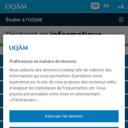
FR
EN
Étudier à l'UQAM
Doctorat en
informatique
Présentation du programme
Préférences en matière de témoins
Nous utilisons des témoins (cookies) afin de collecter des
Conditions d'admission
informations qui nous permettent d’améliorer votre
expérience sur le site, de vous proposer des contenus vidéo,
Cours à suivre et horaires
d’analyser les statistiques de fréquentation, etc. Vous
pouvez personnaliser votre choix en sélectionnant
« Préférences ».
Grille de cheminement
Particularités
Autoriser les témoins
Perspectives professionnelles