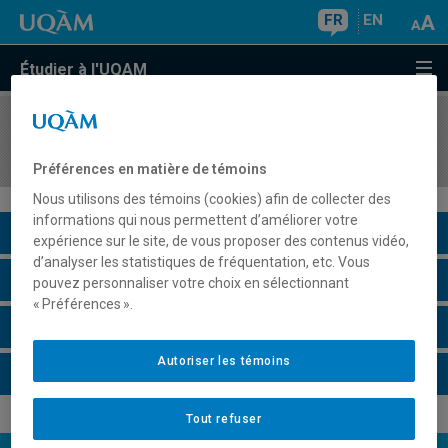
FR
EN
Étudier à l'UQAM
COURS
//
INT1540
Interprétation en milieux scolaires
Préférences en matière de témoins
Nous utilisons des témoins (cookies) afin de collecter des
informations qui nous permettent d’améliorer votre
Description du cours
expérience sur le site, de vous proposer des contenus vidéo,
d’analyser les statistiques de fréquentation, etc. Vous
Horaire - Été 2026
pouvez personnaliser votre choix en sélectionnant
« Préférences ».
Horaire - Automne 2026
Autoriser les témoins
Horaire - Hiver 2027
Tout refuser