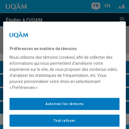
FR
EN
Étudier à l'UQAM
COURS
//
ITA1030
Introduction à la langue et à la culture italiennes
Préférences en matière de témoins
Nous utilisons des témoins (cookies) afin de collecter des
informations qui nous permettent d’améliorer votre
Description du cours
expérience sur le site, de vous proposer des contenus vidéo,
d’analyser les statistiques de fréquentation, etc. Vous
Horaire - Été 2026
pouvez personnaliser votre choix en sélectionnant
« Préférences ».
Horaire - Automne 2026
Autoriser les témoins
Horaire - Hiver 2027
Tout refuser