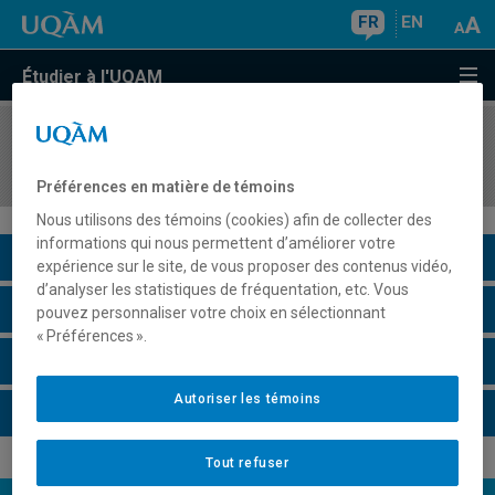
FR
EN
Étudier à l'UQAM
COURS
//
JUM463X
Concours interuniversitaire
Préférences en matière de témoins
Nous utilisons des témoins (cookies) afin de collecter des
informations qui nous permettent d’améliorer votre
Description du cours
expérience sur le site, de vous proposer des contenus vidéo,
d’analyser les statistiques de fréquentation, etc. Vous
Horaire - Été 2026
pouvez personnaliser votre choix en sélectionnant
« Préférences ».
Horaire - Automne 2026
Autoriser les témoins
Horaire - Hiver 2027
Tout refuser