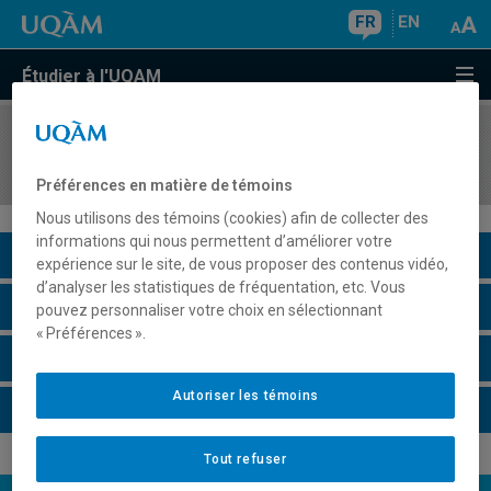
FR
EN
Étudier à l'UQAM
COURS
//
JUM4810
Stage I
Préférences en matière de témoins
Nous utilisons des témoins (cookies) afin de collecter des
informations qui nous permettent d’améliorer votre
Description du cours
expérience sur le site, de vous proposer des contenus vidéo,
d’analyser les statistiques de fréquentation, etc. Vous
Horaire - Été 2026
pouvez personnaliser votre choix en sélectionnant
« Préférences ».
Horaire - Automne 2026
Autoriser les témoins
Horaire - Hiver 2027
Tout refuser