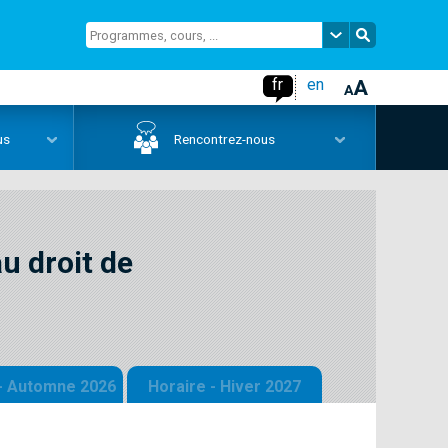
fr
en
us
Rencontrez-nous
u droit de
 - Automne 2026
Horaire - Hiver 2027