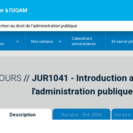
er à l'UQAM
tion au droit de l'administration publique
Calendriers
Nos
campus
En savoir pl
ion
universitaires
OURS
//
JUR1041
-
Introduction a
l'administration publique
Description
Horaire - Été 2026
Horaire