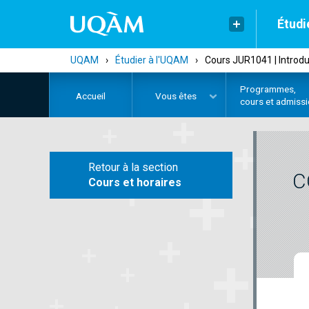
Étudi
UQAM
›
Étudier à l'UQAM
›
Cours JUR1041 | Introduc
Programmes,
Accueil
Vous êtes
cours et admiss
Retour à la section
C
Cours et horaires