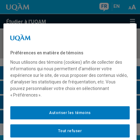
FR
EN
Étudier à l'UQAM
COURS
//
JUR3530
Interprétation des lois
Préférences en matière de témoins
Nous utilisons des témoins (cookies) afin de collecter des
informations qui nous permettent d’améliorer votre
Description du cours
expérience sur le site, de vous proposer des contenus vidéo,
d’analyser les statistiques de fréquentation, etc. Vous
Horaire - Été 2026
pouvez personnaliser votre choix en sélectionnant
« Préférences ».
Horaire - Automne 2026
Autoriser les témoins
Horaire - Hiver 2027
Tout refuser