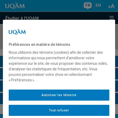
FR
EN
Étudier à l'UQAM
COURS
//
JUR5591
Droit des États-Unis d'Amérique
Préférences en matière de témoins
Nous utilisons des témoins (cookies) afin de collecter des
informations qui nous permettent d’améliorer votre
Description du cours
expérience sur le site, de vous proposer des contenus vidéo,
d’analyser les statistiques de fréquentation, etc. Vous
Horaire - Été 2026
pouvez personnaliser votre choix en sélectionnant
« Préférences ».
Horaire - Automne 2026
Autoriser les témoins
Horaire - Hiver 2027
Tout refuser